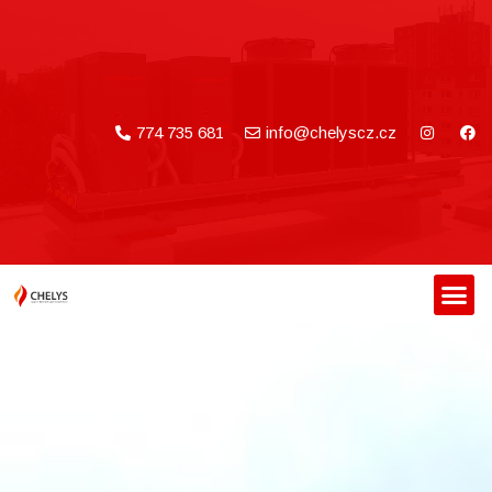
774 735 681
info@chelyscz.cz