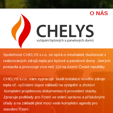
O NÁS
Společnost CHELYS s.r.o. se opírá o mnohaleté zkušenosti z
realizovaných zdrojů tepla pro bytové a panelové domy , kterých
postavila a provozuje více než 110 na území České republiky.
CHELYS s.r.o. Vám vypracuje studii instalace nového zdroje
tepla vč. vyčíslení úspor nákladů na vytápění a zhotoví
kompletní projektovou dokumentaci k provedení stavby.
Zpracuje podklady pro řízení se státní správou a příslušnými
úřady a na základě plné moci vede kompletní agendu pro
stavební řízení.