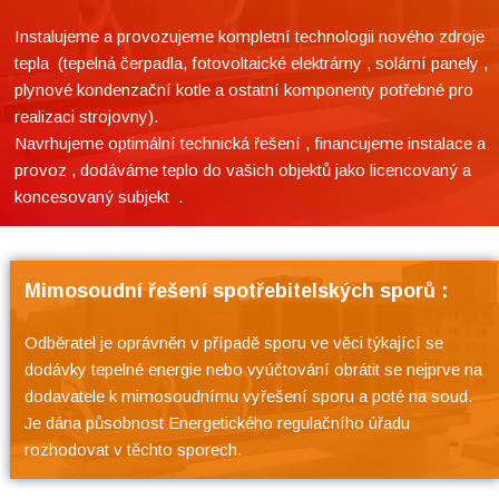
Instalujeme a provozujeme kompletní technologii nového zdroje
tepla (tepelná čerpadla, fotovoltaické elektrárny , solární panely ,
plynové kondenzační kotle a ostatní komponenty potřebné pro
realizaci strojovny).
Navrhujeme optimální technická řešení , financujeme instalace a
provoz , dodáváme teplo do vašich objektů jako licencovaný a
koncesovaný subjekt .
Mimosoudní řešení spotřebitelských sporů :
Odběratel je oprávněn v případě sporu ve věci týkající se
dodávky tepelné energie nebo vyúčtování obrátit se nejprve na
dodavatele k mimosoudnímu vyřešení sporu a poté na soud.
Je dána působnost Energetického regulačního úřadu
rozhodovat v těchto sporech.