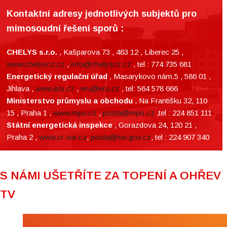
Kontaktní adresy jednotlivých subjektů pro
mimosoudní řešení sporů :
CHELYS s.r.o.
, Kašparova 73 , 463 12 , Liberec 25 ,
www.chelyscz.cz
,
info@chelyscz.cz
, tel : 774 735 681
Energetický regulační úřad
, Masarykovo nám.5 , 586 01 ,
Jihlava ,
www.eru.cz
,
eru@eru.cz
, tel: 564 578 666
Ministerstvo průmyslu a obchodu
, Na Františku 32, 110
15 , Praha 1 ,
www.mpo.cz
,
posta@mpo.cz
,tel : 224 851 111
Státní energetická inspekce
, Gorazdova 24, 120 21 ,
Praha 2 ,
www.cr-sei.cz
,
posta@sei.gov.cz
, tel : 224 907 340
S NÁMI UŠETŘÍTE ZA TOPENÍ A OHŘEV
TV