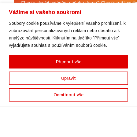
Chcete zlepšit vytápění vašeho domu? Chcete mít levněj
topení a teplou vodu?
Vážíme si vašeho soukromí
Chcete i vy platit za topení a teplou užitkovou vodu méně
Soubory cookie používáme k vylepšení vašeho prohlížení, k
Pak jste tu správně na stránkách naší firmy Chelys
zobrazování personalizovaných reklam nebo obsahu a k
s.r.o.
analýze návštěvnosti. Kliknutím na tlačítko "Přijmout vše"
Nabízíme Vám řešení s tepelnými čerpadly , fotovoltaick
vyjadřujete souhlas s používáním souborů cookie.
elektrárnami , solárními panely a technologiemi využívají
odpadní teplo vedoucími k úsporám nákladů na vytápění
oproti současnému zdroji energie.
Přijmout vše
Upravit
Odmítnout vše